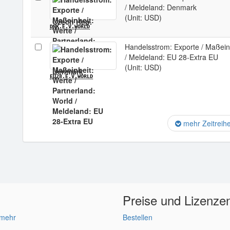
/ Meldeland: Denmark
(Unit: USD)
DNK.E.V.WORLD
Handelsstrom: Exporte / Maßeinh
/ Meldeland: EU 28-Extra EU
(Unit: USD)
EU28.E.V.WORLD
mehr Zeitreih
Preise und Lizenze
 mehr
Bestellen