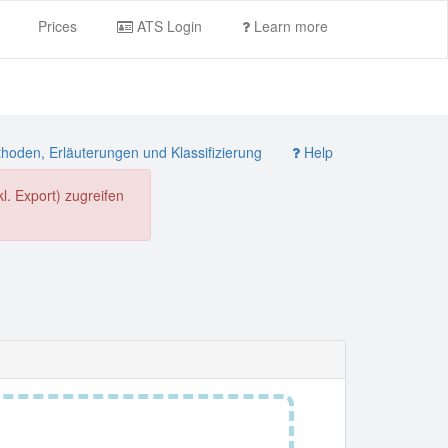
Prices
ATS Login
Learn more
oden, Erläuterungen und Klassifizierung
Help
. Export) zugreifen