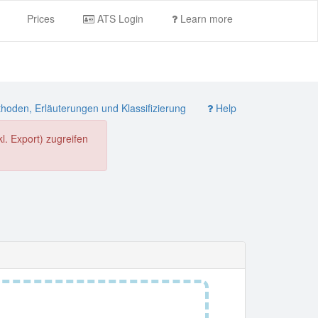
Prices
ATS Login
Learn more
oden, Erläuterungen und Klassifizierung
Help
. Export) zugreifen