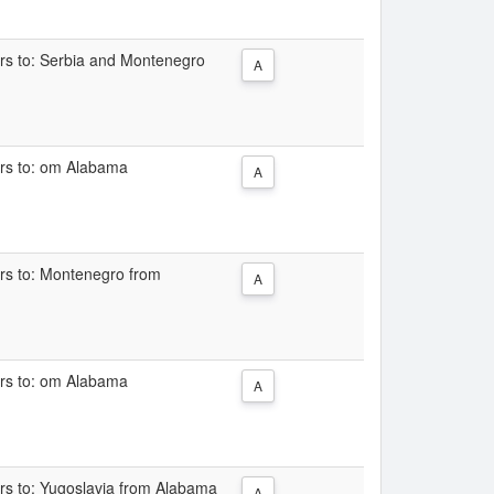
ers to: Serbia and Montenegro
A
ers to: om Alabama
A
ers to: Montenegro from
A
ers to: om Alabama
A
ers to: Yugoslavia from Alabama
A