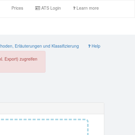
Prices
ATS Login
Learn more
oden, Erläuterungen und Klassifizierung
Help
. Export) zugreifen