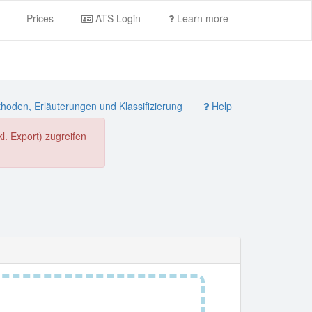
Prices
ATS Login
Learn more
oden, Erläuterungen und Klassifizierung
Help
. Export) zugreifen