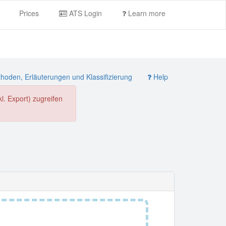
Prices
ATS Login
Learn more
oden, Erläuterungen und Klassifizierung
Help
. Export) zugreifen