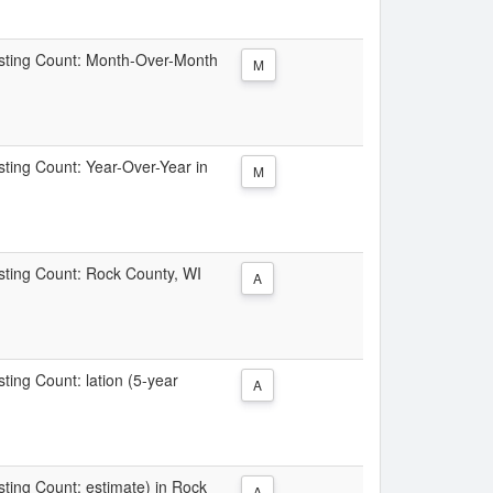
Listing Count: Month-Over-Month
M
isting Count: Year-Over-Year in
M
isting Count: Rock County, WI
A
sting Count: lation (5-year
A
isting Count: estimate) in Rock
A