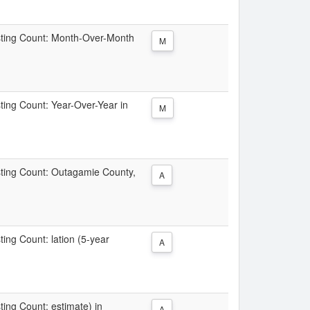
Listing Count: Month-Over-Month
M
sting Count: Year-Over-Year in
M
isting Count: Outagamie County,
A
ting Count: lation (5-year
A
sting Count: estimate) in
A