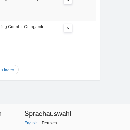
isting Count: r Outagamie
A
en laden
n
Sprachauswahl
English
Deutsch