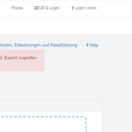
Prices
ATS Login
Learn more
oden, Erläuterungen und Klassifizierung
Help
. Export) zugreifen