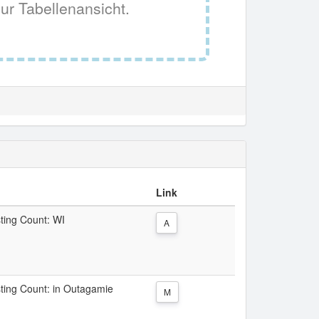
ur Tabellenansicht.
Link
sting Count: WI
A
isting Count: in Outagamie
M