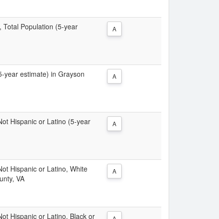
, Total Population (5-year
A
(5-year estimate) in Grayson
A
 Not Hispanic or Latino (5-year
A
 Not Hispanic or Latino, White
A
unty, VA
Not Hispanic or Latino, Black or
A