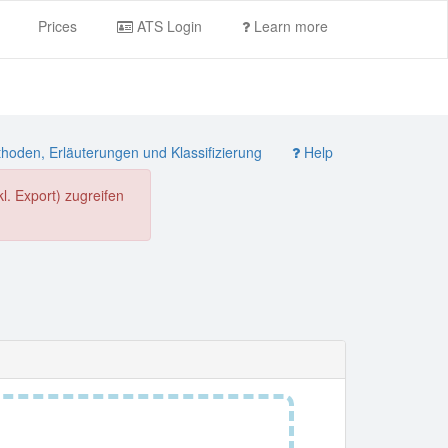
Prices
ATS Login
Learn more
oden, Erläuterungen und Klassifizierung
Help
. Export) zugreifen