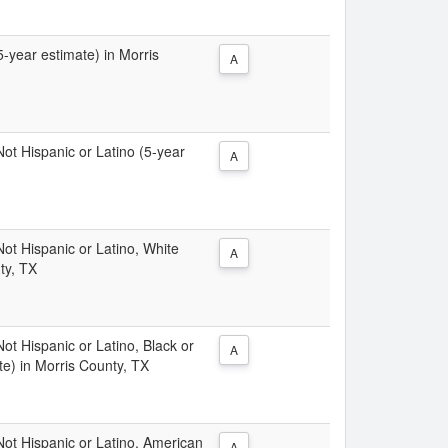
5-year estimate) in Morris
A
 Not Hispanic or Latino (5-year
A
 Not Hispanic or Latino, White
A
ty, TX
Not Hispanic or Latino, Black or
A
te) in Morris County, TX
 Not Hispanic or Latino, American
A