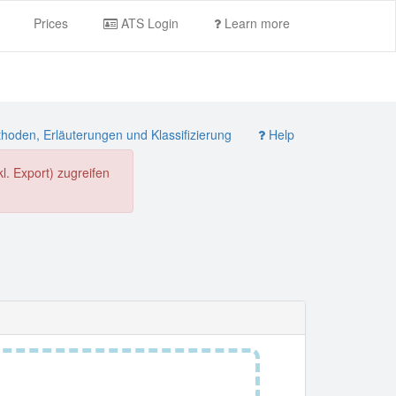
Prices
ATS Login
Learn more
oden, Erläuterungen und Klassifizierung
Help
. Export) zugreifen