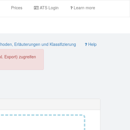
Prices
ATS Login
Learn more
oden, Erläuterungen und Klassifizierung
Help
. Export) zugreifen