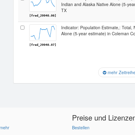
Indian and Alaska Native Alone (5-yea
TX
[fred_29940.06]
Indicator: Population Estimate,: Total,
Alone (5-year estimate) in Coleman C
[fred_29940.07]
mehr Zeitreih
Preise und Lizenze
 mehr
Bestellen