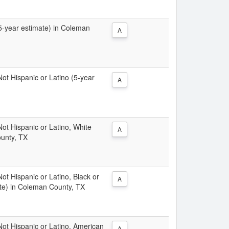
 (5-year estimate) in Coleman
A
 Not Hispanic or Latino (5-year
A
 Not Hispanic or Latino, White
A
ounty, TX
Not Hispanic or Latino, Black or
A
ate) in Coleman County, TX
 Not Hispanic or Latino, American
A