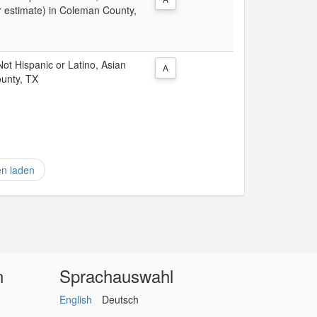
r estimate) in Coleman County,
 Not Hispanic or Latino, Asian
A
ounty, TX
en laden
n
Sprachauswahl
English
Deutsch