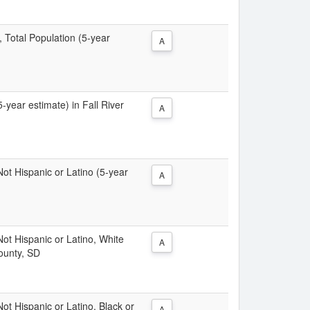
, Total Population (5-year
A
5-year estimate) in Fall River
A
 Not Hispanic or Latino (5-year
A
 Not Hispanic or Latino, White
A
County, SD
Not Hispanic or Latino, Black or
A