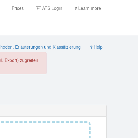
Prices
ATS Login
Learn more
oden, Erläuterungen und Klassifizierung
Help
. Export) zugreifen