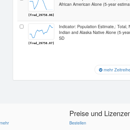
African American Alone (5-year estimat
[fred_29758.06]
Indicator: Population Estimate,: Total,
Indian and Alaska Native Alone (5-year
SD
[fred_29758.07]
mehr Zeitreih
Preise und Lizenze
 mehr
Bestellen