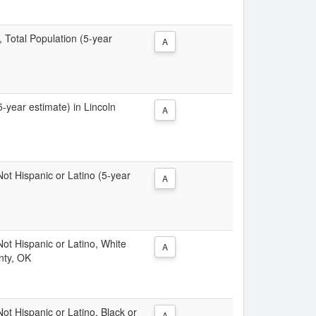
, Total Population (5-year
A
5-year estimate) in Lincoln
A
 Not Hispanic or Latino (5-year
A
 Not Hispanic or Latino, White
A
nty, OK
Not Hispanic or Latino, Black or
A