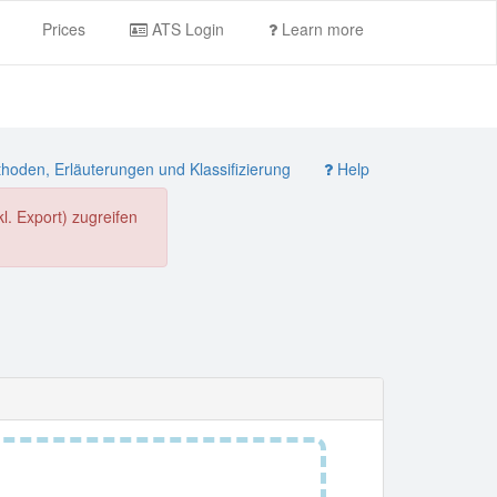
Prices
ATS Login
Learn more
oden, Erläuterungen und Klassifizierung
Help
. Export) zugreifen