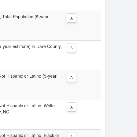
, Total Population (5-year
A
(5-year estimate) in Dare County,
A
 Not Hispanic or Latino (5-year
A
 Not Hispanic or Latino, White
A
y, NC
Not Hispanic or Latino, Black or
A