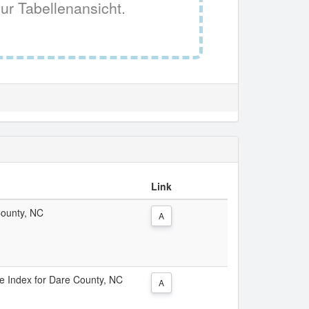
ur Tabellenansicht.
Link
County, NC
A
ice Index for Dare County, NC
A