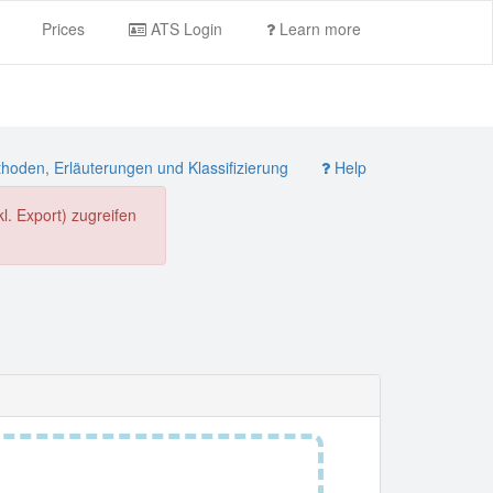
Prices
ATS Login
Learn more
oden, Erläuterungen und Klassifizierung
Help
. Export) zugreifen