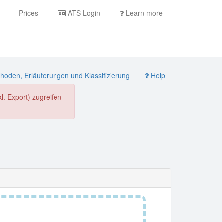
Prices
ATS Login
Learn more
oden, Erläuterungen und Klassifizierung
Help
. Export) zugreifen