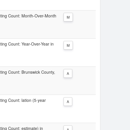
Listing Count: Month-Over-Month
M
sting Count: Year-Over-Year in
M
isting Count: Brunswick County,
A
ting Count: lation (5-year
A
sting Count: estimate) in
A