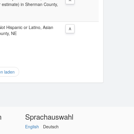
r estimate) in Sherman County,
 Not Hispanic or Latino, Asian
A
ounty, NE
en laden
n
Sprachauswahl
English
Deutsch