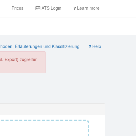
Prices
ATS Login
Learn more
oden, Erläuterungen und Klassifizierung
Help
. Export) zugreifen