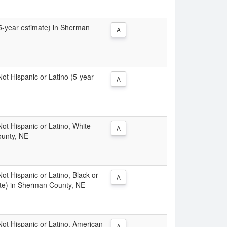
 (5-year estimate) in Sherman
A
 Not Hispanic or Latino (5-year
A
 Not Hispanic or Latino, White
A
ounty, NE
Not Hispanic or Latino, Black or
A
ate) in Sherman County, NE
 Not Hispanic or Latino, American
A