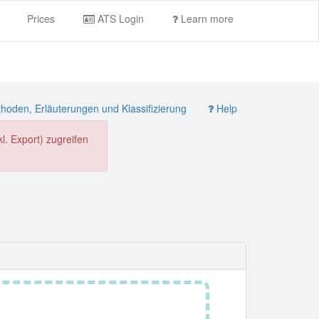
Prices
ATS Login
Learn more
oden, Erläuterungen und Klassifizierung
Help
. Export) zugreifen