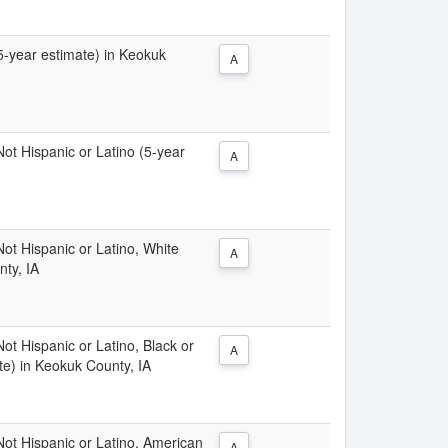
(5-year estimate) in Keokuk
A
 Not Hispanic or Latino (5-year
A
 Not Hispanic or Latino, White
A
nty, IA
Not Hispanic or Latino, Black or
A
te) in Keokuk County, IA
 Not Hispanic or Latino, American
A