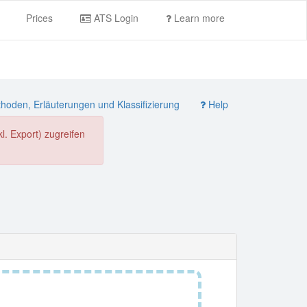
Prices
ATS Login
Learn more
oden, Erläuterungen und Klassifizierung
Help
. Export) zugreifen