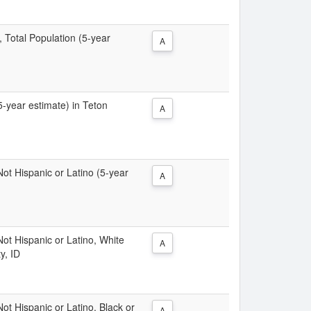
, Total Population (5-year
A
(5-year estimate) in Teton
A
 Not Hispanic or Latino (5-year
A
 Not Hispanic or Latino, White
A
y, ID
Not Hispanic or Latino, Black or
A