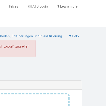
Prices
ATS Login
Learn more
oden, Erläuterungen und Klassifizierung
Help
. Export) zugreifen