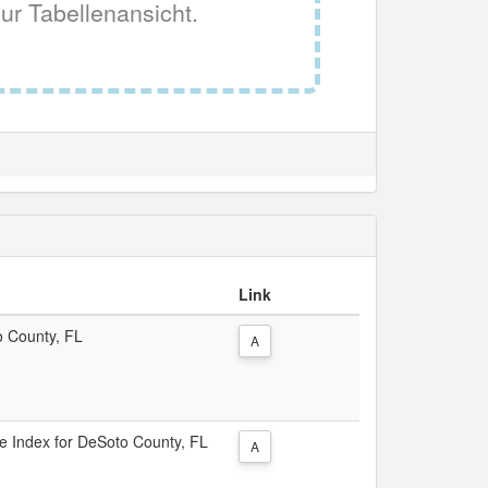
ur Tabellenansicht.
Link
o County, FL
A
ice Index for DeSoto County, FL
A