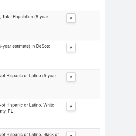
, Total Population (5-year
A
(5-year estimate) in DeSoto
A
 Not Hispanic or Latino (5-year
A
 Not Hispanic or Latino, White
A
nty, FL
Not Hispanic or Latino, Black or
A