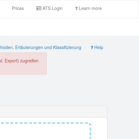
Prices
ATS Login
Learn more
oden, Erläuterungen und Klassifizierung
Help
. Export) zugreifen