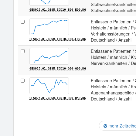
Stoffwechselkrankheite
Stoffwechselkrankheite
GES025.01.GESM.ICD10-E00-E90.DG
Entlassene Patienten / 
Holstein / männlich / P
Verhaltensstörungen / 
Deutschland / Anzahl
GES025.01.GESM.ICD10-F00-F99.DG
Entlassene Patienten / 
Holstein / männlich / 
Nervenkrankheiten / De
GES025.01.GESM.ICD10-G00-G99.DG
Entlassene Patienten / 
Holstein / männlich / 
Augenanhangsgebilde /
Deutschland / Anzahl
GES025.01.GESM.ICD10-H00-H59.DG
mehr Zeitreih